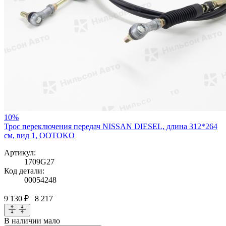
10%
Трос переключения передач NISSAN DIESEL, длина 312*264
см, вид 1, OOTOKO
Артикул:
1709G27
Код детали:
00054248
9 130 ₽
8 217
В наличии
мало