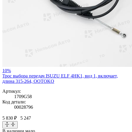
10%
Трос выбора передач ISUZU ELF 4HK1, вид 1, включает,
длина 315-264, OOTOKO
Артикул:
1709G58
Код детали:
00028796
5 830 ₽
5 247
В наличии
мало