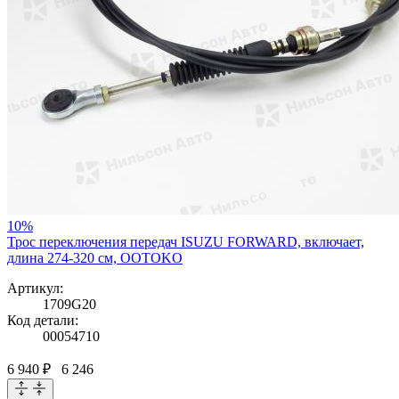
10%
Трос переключения передач ISUZU FORWARD, включает,
длина 274-320 см, OOTOKO
Артикул:
1709G20
Код детали:
00054710
6 940 ₽
6 246