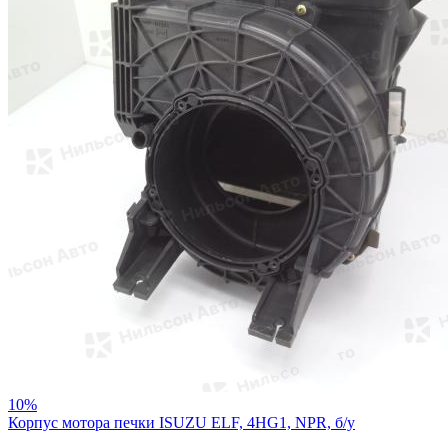
10%
Корпус мотора печки ISUZU ELF, 4HG1, NPR, б/у