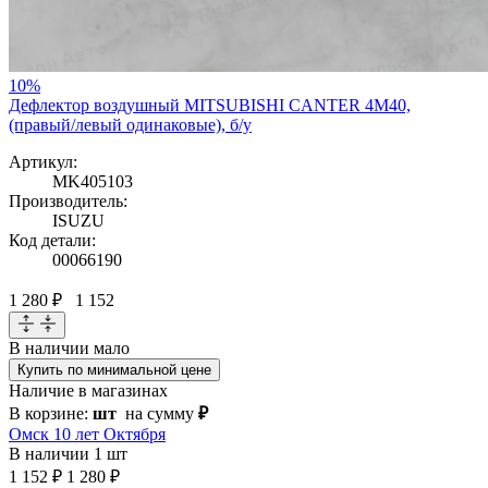
10%
Дефлектор воздушный MITSUBISHI CANTER 4M40,
(правый/левый одинаковые), б/у
Артикул:
MK405103
Производитель:
ISUZU
Код детали:
00066190
1 280 ₽
1 152
В наличии
мало
Купить по минимальной цене
Наличие в магазинах
В корзине:
шт
на сумму
₽
Омск 10 лет Октября
В наличии
1 шт
1 152 ₽
1 280 ₽