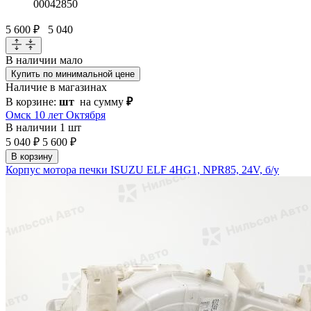
00042850
5 600 ₽
5 040
В наличии
мало
Купить по минимальной цене
Наличие в магазинах
В корзине:
шт
на сумму
₽
Омск 10 лет Октября
В наличии
1 шт
5 040 ₽
5 600 ₽
В корзину
Корпус мотора печки ISUZU ELF 4HG1, NPR85, 24V, б/у