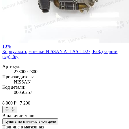
10%
Корпус мотора печки NISSAN ATLAS TD27, F23, (задний
ряд), б/у
Артикул:
273000T300
Производитель:
NISSAN
Код детали:
00056257
8 000 ₽
7 200
В наличии
мало
Купить по минимальной цене
Наличие в магазинах