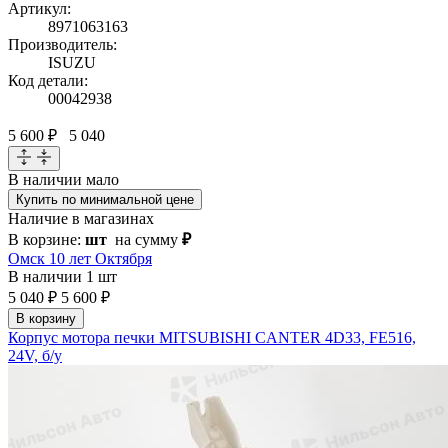
Артикул:
8971063163
Производитель:
ISUZU
Код детали:
00042938
5 600 ₽
5 040
В наличии
мало
Купить по минимальной цене
Наличие в магазинах
В корзине:
шт
на сумму
₽
Омск 10 лет Октября
В наличии
1 шт
5 040 ₽
5 600 ₽
В корзину
Корпус мотора печки MITSUBISHI CANTER 4D33, FE516,
24V, б/у