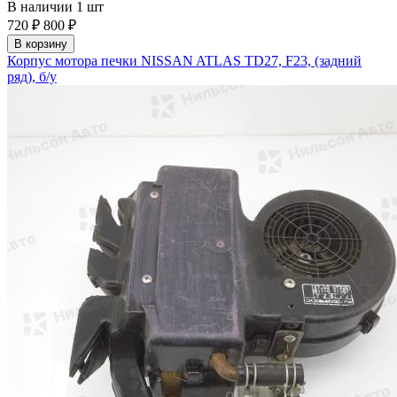
В наличии
1 шт
720 ₽
800 ₽
В корзину
Корпус мотора печки NISSAN ATLAS TD27, F23, (задний
ряд), б/у