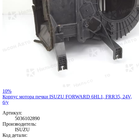
10%
Корпус мотора печки ISUZU FORWARD 6HL1, FRR35, 24V,
б/у
Артикул:
5036102890
Производитель:
ISUZU
Код детали: