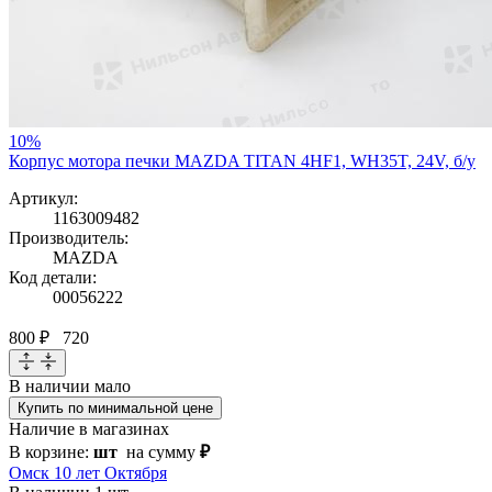
10%
Корпус мотора печки MAZDA TITAN 4HF1, WH35T, 24V, б/у
Артикул:
1163009482
Производитель:
MAZDA
Код детали:
00056222
800 ₽
720
В наличии
мало
Купить по минимальной цене
Наличие в магазинах
В корзине:
шт
на сумму
₽
Омск 10 лет Октября