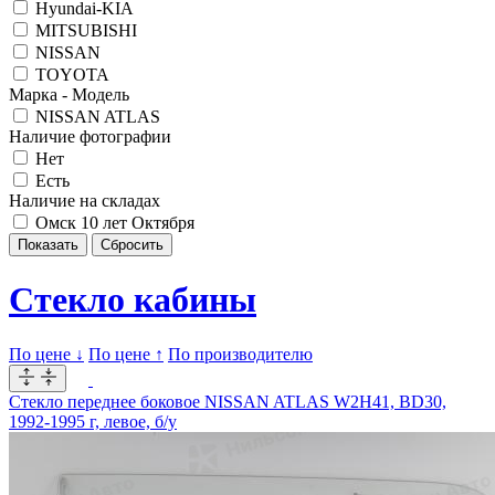
Hyundai-KIA
MITSUBISHI
NISSAN
TOYOTA
Марка - Модель
NISSAN ATLAS
Наличие фотографии
Нет
Есть
Наличие на складах
Омск 10 лет Октября
Стекло кабины
По цене ↓
По цене ↑
По производителю
Стекло переднее боковое NISSAN ATLAS W2H41, BD30,
1992-1995 г, левое, б/у