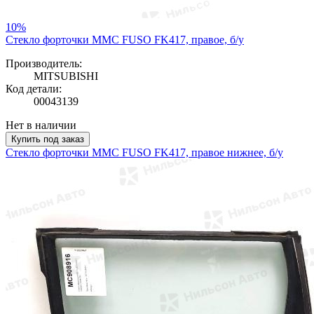
10%
Стекло форточки MMC FUSO FK417, правое, б/у
Производитель:
MITSUBISHI
Код детали:
00043139
Нет в наличии
Купить под заказ
Стекло форточки MMC FUSO FK417, правое нижнее, б/у