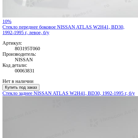
10%
Стекло переднее боковое NISSAN ATLAS W2H41, BD30,
1992-1995 г, левое, б/у
Артикул:
803195T060
Производитель:
NISSAN
Код детали:
00063831
Нет в наличии
Купить под заказ
Стекло заднее NISSAN ATLAS W2H41, BD30, 1992-1995 г, б/у