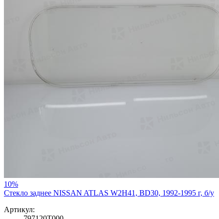
10%
Стекло заднее NISSAN ATLAS W2H41, BD30, 1992-1995 г, б/у
Артикул:
797120T000