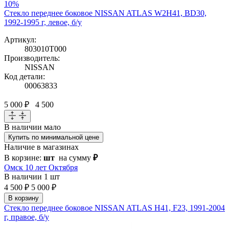
10%
Стекло переднее боковое NISSAN ATLAS W2H41, BD30,
1992-1995 г, левое, б/у
Артикул:
803010T000
Производитель:
NISSAN
Код детали:
00063833
5 000 ₽
4 500
В наличии
мало
Купить по минимальной цене
Наличие в магазинах
В корзине:
шт
на сумму
₽
Омск 10 лет Октября
В наличии
1 шт
4 500 ₽
5 000 ₽
В корзину
Стекло переднее боковое NISSAN ATLAS H41, F23, 1991-2004
г, правое, б/у