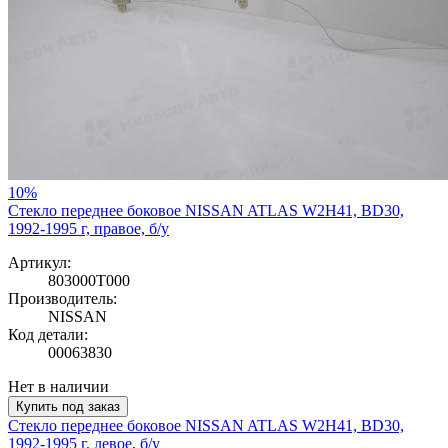
10%
Стекло переднее боковое NISSAN ATLAS W2H41, BD30,
1992-1995 г, правое, б/у
Артикул:
803000T000
Производитель:
NISSAN
Код детали:
00063830
Нет в наличии
Купить под заказ
Стекло переднее боковое NISSAN ATLAS W2H41, BD30,
1992-1995 г, левое, б/у