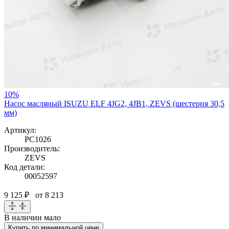
10%
Насос масляный ISUZU ELF 4JG2, 4JB1, ZEVS (шестерня 30,5
мм)
Артикул:
PC1026
Производитель:
ZEVS
Код детали:
00052597
9 125 ₽
от 8 213
В наличии
мало
Купить по минимальной цене