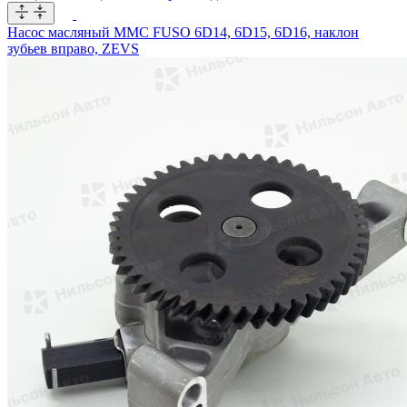
Насос масляный MMC FUSO 6D14, 6D15, 6D16, наклон
зубьев вправо, ZEVS