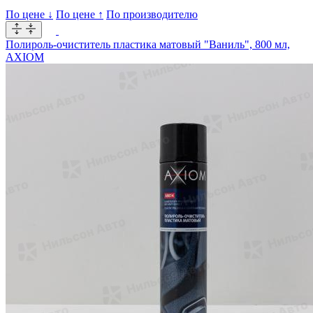
По цене ↓
По цене ↑
По производителю
Полироль-очиститель пластика матовый "Ваниль", 800 мл,
AXIOM