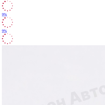
9%
9%