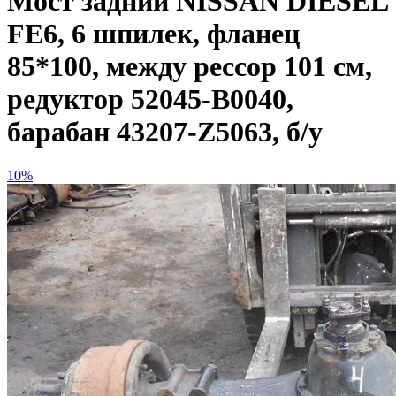
Мост задний NISSAN DIESEL
FE6, 6 шпилек, фланец
85*100, между рессор 101 см,
редуктор 52045-B0040,
барабан 43207-Z5063, б/у
10%