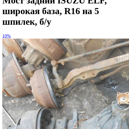
Мост задний ISUZU ELF,
широкая база, R16 на 5
шпилек, б/у
10%