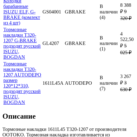
Колодки
8 388
барабанные
В
₽
9
ISUZU ELF, G-
GS04001
GBRAKE
наличии
BRAKE (комлект
(4)
320 ₽
из 4 шт)
Тормозные
4
накладки T320-
В
522,50
1207 G-BRAKE
GL4207
GBRAKE
наличии
₽
5
подходят русский
(1)
ISUZU,
025 ₽
BOGDAN
Тормозные
накладки T320-
1207 AUTODEPO
3 267
В
размер
₽
3
1611L45A
AUTODEPO
наличии
120*12*310,
(7)
630 ₽
подходят русский
ISUZU,
BOGDAN
Описание
Тормозные накладки 1611L45 T320-1207 от производителя
OOTOKO. Тормозная накладка изготавливается из