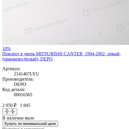
10%
Поворот в дверь MITSUBISHI CANTER, 1994-2002, левый,
(оранжево-белый), DEPO
Артикул:
2141407LYU
Производитель:
DEPO
Код детали:
00016365
2 050 ₽
1 845
В наличии
мало
Купить по минимальной цене