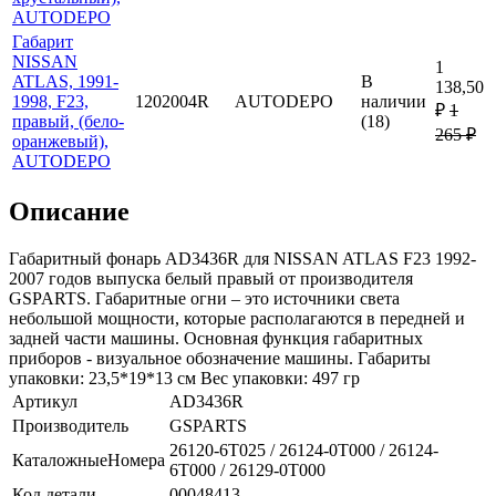
AUTODEPO
Габарит
NISSAN
1
ATLAS, 1991-
В
138,50
1998, F23,
1202004R
AUTODEPO
наличии
₽
1
правый, (бело-
(18)
265 ₽
оранжевый),
AUTODEPO
Описание
Габаритный фонарь AD3436R для NISSAN ATLAS F23 1992-
2007 годов выпуска белый правый от производителя
GSPARTS. Габаритные огни – это источники света
небольшой мощности, которые располагаются в передней и
задней части машины. Основная функция габаритных
приборов - визуальное обозначение машины. Габариты
упаковки: 23,5*19*13 см Вес упаковки: 497 гр
Артикул
AD3436R
Производитель
GSPARTS
26120-6T025 / 26124-0T000 / 26124-
КаталожныеНомера
6T000 / 26129-0T000
Код детали
00048413