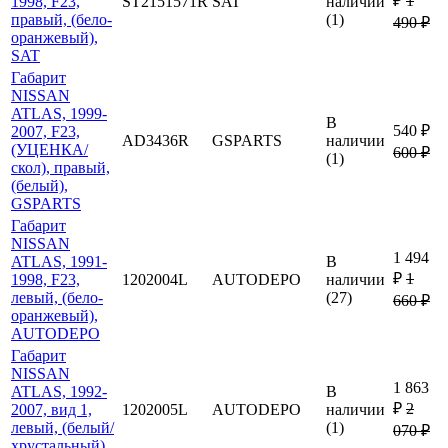
₽
1
1998, F23,
ST2151571R
SAT
наличии
правый, (бело-
(1)
490 ₽
оранжевый),
SAT
Габарит
NISSAN
ATLAS, 1999-
В
540 ₽
2007, F23,
AD3436R
GSPARTS
наличии
(УЦЕНКА/
600 ₽
(1)
скол), правый,
(белый),
GSPARTS
Габарит
NISSAN
1 494
ATLAS, 1991-
В
₽
1
1998, F23,
1202004L
AUTODEPO
наличии
левый, (бело-
(27)
660 ₽
оранжевый),
AUTODEPO
Габарит
NISSAN
1 863
ATLAS, 1992-
В
₽
2
2007, вид 1,
1202005L
AUTODEPO
наличии
левый, (белый/
(1)
070 ₽
хрустальный),