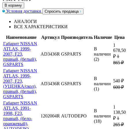
В корзину
Условия доставки
Спросить продавца
АНАЛОГИ
ВСЕ ХАРАКТЕРИСТИКИ
Наименование
Артикул
Производитель
Наличие
Цена
Габарит NISSAN
1
ATLAS, 1999-
В
678,50
2007, F23,
AD3436R
GSPARTS
наличии
₽
1
правый, (белый),
(2)
865 ₽
GSPARTS
Габарит NISSAN
ATLAS, 1999-
В
540 ₽
2007, F23,
AD3436R
GSPARTS
наличии
(УЦЕНКА/скол),
600 ₽
(1)
правый, (белый),
GSPARTS
Габарит NISSAN
1
ATLAS, 1991-
В
138,50
1998, F23,
1202004R
AUTODEPO
наличии
₽
1
правый, (бело-
(18)
оранжевый),
265 ₽
AUTODEPO