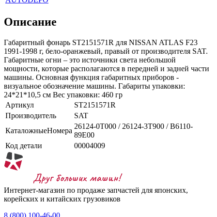
Описание
Габаритный фонарь ST2151571R для NISSAN ATLAS F23
1991-1998 г, бело-оранжевый, правый от производителя SAT.
Габаритные огни – это источники света небольшой
мощности, которые располагаются в передней и задней части
машины. Основная функция габаритных приборов -
визуальное обозначение машины. Габариты упаковки:
24*21*10,5 см Вес упаковки: 460 гр
Артикул
ST2151571R
Производитель
SAT
26124-0T000 / 26124-3T900 / B6110-
КаталожныеНомера
89E00
Код детали
00004009
Интернет-магазин по продаже запчастей для японских,
корейских и китайских грузовиков
8 (800) 100-46-00