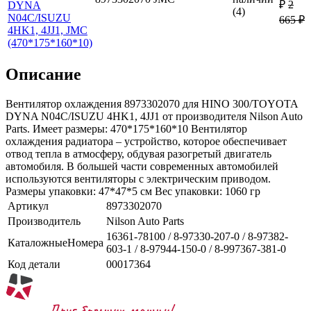
₽
2
DYNA
(4)
N04C/ISUZU
665 ₽
4HK1, 4JJ1, JMC
(470*175*160*10)
Описание
Вентилятор охлаждения 8973302070 для HINO 300/TOYOTA
DYNA N04C/ISUZU 4HK1, 4JJ1 от производителя Nilson Auto
Parts. Имеет размеры: 470*175*160*10 Вентилятор
охлаждения радиатора – устройство, которое обеспечивает
отвод тепла в атмосферу, обдувая разогретый двигатель
автомобиля. В большей части современных автомобилей
используются вентиляторы с электрическим приводом.
Размеры упаковки: 47*47*5 см Вес упаковки: 1060 гр
Артикул
8973302070
Производитель
Nilson Auto Parts
16361-78100 / 8-97330-207-0 / 8-97382-
КаталожныеНомера
603-1 / 8-97944-150-0 / 8-997367-381-0
Код детали
00017364