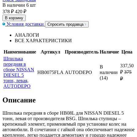
В наличии
6 шт
378 ₽
420 ₽
В корзину
Условия доставки
Спросить продавца
АНАЛОГИ
ВСЕ ХАРАКТЕРИСТИКИ
Наименование
Артикул
Производитель
Наличие
Цена
Шпилька
передняя в
337,50
В
сборе NISSAN
₽
375
HB0075FLA
AUTODEPO
наличии
DIESEL 5
(14)
₽
тонн, левая,
AUTODEPO
Описание
Шпилька передняя в сборе HB08L для NISSAN DIESEL 5
тонн, левая от производителя BSG. Шпилька ступицы –
крепежный элемент, применяемый при установке колес на
автомобили. В сочетании с гайкой она обеспечивает надежное
крепление, легко поддается демонтажу и гораздо надежнее