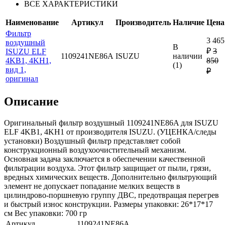
ВСЕ ХАРАКТЕРИСТИКИ
Наименование
Артикул
Производитель
Наличие
Цена
Фильтр
3 465
воздушный
В
₽
3
ISUZU ELF
1109241NE86A
ISUZU
наличии
4KB1, 4KH1,
850
(1)
вид 1,
₽
оригинал
Описание
Оригинальный фильтр воздушный 1109241NE86A для ISUZU
ELF 4KB1, 4KH1 от производителя ISUZU. (УЦЕНКА/следы
установки) Воздушный фильтр представляет собой
конструкционный воздухоочистительный механизм.
Основная задача заключается в обеспечении качественной
фильтрации воздуха. Этот фильтр защищает от пыли, грязи,
вредных химических веществ. Дополнительно фильтрующий
элемент не допускает попадание мелких веществ в
цилиндрово-поршневую группу ДВС, предотвращая перегрев
и быстрый износ конструкции. Размеры упаковки: 26*17*17
см Вес упаковки: 700 гр
Артикул
1109241NE86A