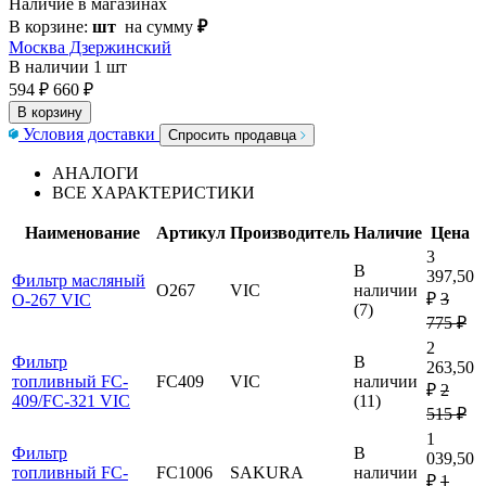
Наличие в магазинах
В корзине:
шт
на сумму
₽
Москва Дзержинский
В наличии
1 шт
594 ₽
660 ₽
В корзину
Условия доставки
Спросить продавца
АНАЛОГИ
ВСЕ ХАРАКТЕРИСТИКИ
Наименование
Артикул
Производитель
Наличие
Цена
3
В
397,50
Фильтр масляный
O267
VIC
наличии
₽
3
O-267 VIC
(7)
775 ₽
2
Фильтр
В
263,50
топливный FC-
FC409
VIC
наличии
₽
2
409/FC-321 VIC
(11)
515 ₽
1
Фильтр
В
039,50
топливный FC-
FC1006
SAKURA
наличии
₽
1