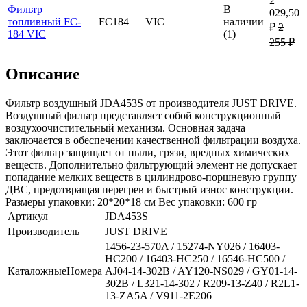
2
Фильтр
В
029,50
топливный FC-
FC184
VIC
наличии
₽
2
184 VIC
(1)
255 ₽
Описание
Фильтр воздушный JDA453S от производителя JUST DRIVE.
Воздушный фильтр представляет собой конструкционный
воздухоочистительный механизм. Основная задача
заключается в обеспечении качественной фильтрации воздуха.
Этот фильтр защищает от пыли, грязи, вредных химических
веществ. Дополнительно фильтрующий элемент не допускает
попадание мелких веществ в цилиндрово-поршневую группу
ДВС, предотвращая перегрев и быстрый износ конструкции.
Размеры упаковки: 20*20*18 см Вес упаковки: 600 гр
Артикул
JDA453S
Производитель
JUST DRIVE
1456-23-570A / 15274-NY026 / 16403-
HC200 / 16403-HC250 / 16546-HC500 /
КаталожныеНомера
AJ04-14-302B / AY120-NS029 / GY01-14-
302B / L321-14-302 / R209-13-Z40 / R2L1-
13-ZA5A / V911-2E206