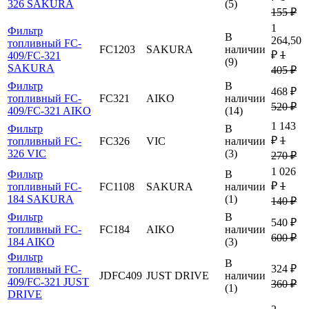
326 SAKURA
(5)
155 ₽
1
Фильтр
В
264,50
топливный FC-
FC1203
SAKURA
наличии
₽
1
409/FC-321
(9)
SAKURA
405 ₽
Фильтр
В
468 ₽
топливный FC-
FC321
AIKO
наличии
520 ₽
409/FC-321 AIKO
(14)
1 143
Фильтр
В
₽
1
топливный FC-
FC326
VIC
наличии
326 VIC
(3)
270 ₽
1 026
Фильтр
В
₽
1
топливный FC-
FC1108
SAKURA
наличии
184 SAKURA
(1)
140 ₽
Фильтр
В
540 ₽
топливный FC-
FC184
AIKO
наличии
600 ₽
184 AIKO
(3)
Фильтр
В
324 ₽
топливный FC-
JDFC409
JUST DRIVE
наличии
409/FC-321 JUST
360 ₽
(1)
DRIVE