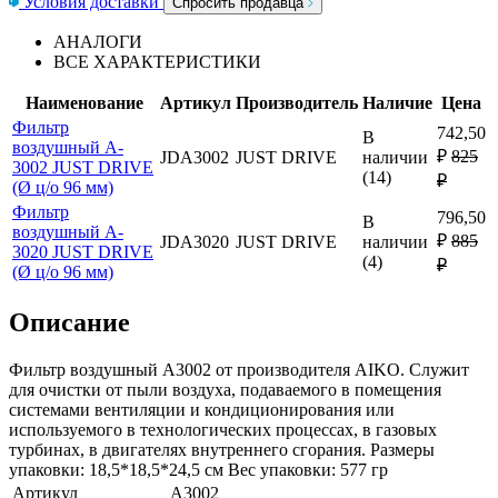
Условия доставки
Спросить продавца
АНАЛОГИ
ВСЕ ХАРАКТЕРИСТИКИ
Наименование
Артикул
Производитель
Наличие
Цена
Фильтр
742,50
В
воздушный A-
₽
825
JDA3002
JUST DRIVE
наличии
3002 JUST DRIVE
(14)
₽
(Ø ц/о 96 мм)
Фильтр
796,50
В
воздушный A-
₽
885
JDA3020
JUST DRIVE
наличии
3020 JUST DRIVE
(4)
₽
(Ø ц/о 96 мм)
Описание
Фильтр воздушный A3002 от производителя AIKO. Служит
для очистки от пыли воздуха, подаваемого в помещения
системами вентиляции и кондиционирования или
используемого в технологических процессах, в газовых
турбинах, в двигателях внутреннего сгорания. Размеры
упаковки: 18,5*18,5*24,5 см Вес упаковки: 577 гр
Артикул
A3002