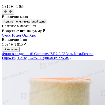
1 815 ₽
1 634
В наличии
мало
Купить по минимальной цене
Наличие в магазинах
В корзине:
шт
на сумму
₽
Омск 10 лет Октября
В наличии
1 шт
1 634 ₽
1 815 ₽
В корзину
Фильтр воздушный Cummins ISF 2.8 ГАЗель Next/Бизнес,
Евро-3/4, 129лс, G-PART (диаметр 226 мм)