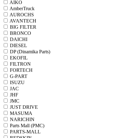
AIKO
AmberTruck
AUROCHS
AVANTECH
BIG FILTER
BRONCO
DAICHI
DIESEL
DP (Dinamika Parts)
EKOFIL
FILTRON
FORTECH
G-PART
ISUZU
JAC
JHF
JMC
JUST DRIVE
MASUMA
NARICHIN
Parts Mall (PMC)
PARTS-MALL
REDSKIN