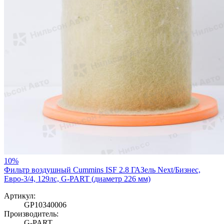
10%
Фильтр воздушный Cummins ISF 2.8 ГАЗель Next/Бизнес,
Евро-3/4, 129лс, G-PART (диаметр 226 мм)
Артикул:
GP10340006
Производитель:
G-PART