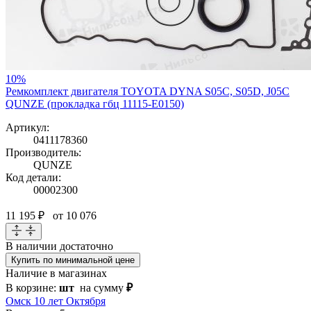
10%
Ремкомплект двигателя TOYOTA DYNA S05C, S05D, J05C
QUNZE (прокладка гбц 11115-E0150)
Артикул:
0411178360
Производитель:
QUNZE
Код детали:
00002300
11 195 ₽
от 10 076
В наличии
достаточно
Купить по минимальной цене
Наличие в магазинах
В корзине:
шт
на сумму
₽
Омск 10 лет Октября