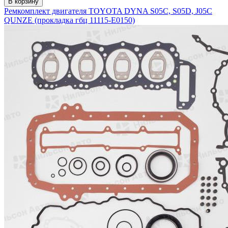
В корзину
Ремкомплект двигателя TOYOTA DYNA S05C, S05D, J05C
QUNZE (прокладка гбц 11115-E0150)