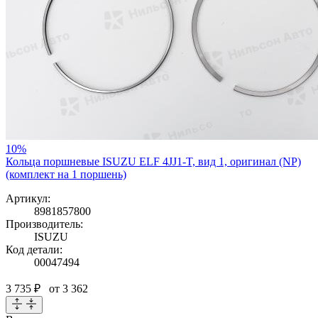
10%
Кольца поршневые ISUZU ELF 4JJ1-T, вид 1, оригинал (NP)
(комплект на 1 поршень)
Артикул:
8981857800
Производитель:
ISUZU
Код детали:
00047494
3 735 ₽
от 3 362