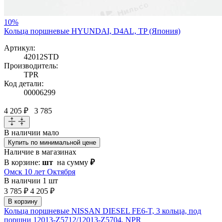
10%
Кольца поршневые HYUNDAI, D4AL, TP (Япония)
Артикул:
42012STD
Производитель:
TPR
Код детали:
00006299
4 205 ₽
3 785
В наличии
мало
Купить по минимальной цене
Наличие в магазинах
В корзине:
шт
на сумму
₽
Омск 10 лет Октября
В наличии
1 шт
3 785 ₽
4 205 ₽
В корзину
Кольца поршневые NISSAN DIESEL FE6-T, 3 кольца, под
поршни 12013-Z5712/12013-Z5704, NPR