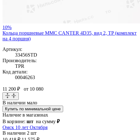
10%
Кольца поршневые MMC CANTER 4D35, вид 2, TP (комплект
на 4 поршня)
Артикул:
33456STD
Производитель:
TPR
Код детали:
00046263
11 200 ₽
от 10 080
В наличии
мало
Купить по минимальной цене
Наличие в магазинах
В корзине:
шт
на сумму
₽
Омск 10 лет Октября
В наличии
2 шт
10 418 ₽
11 575 ₽