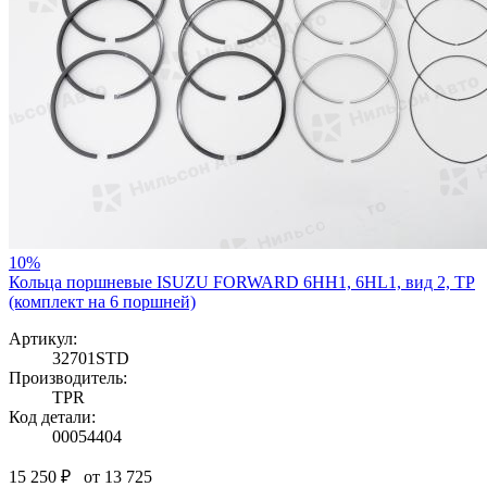
10%
Кольца поршневые ISUZU FORWARD 6HH1, 6HL1, вид 2, TP
(комплект на 6 поршней)
Артикул:
32701STD
Производитель:
TPR
Код детали:
00054404
15 250 ₽
от 13 725