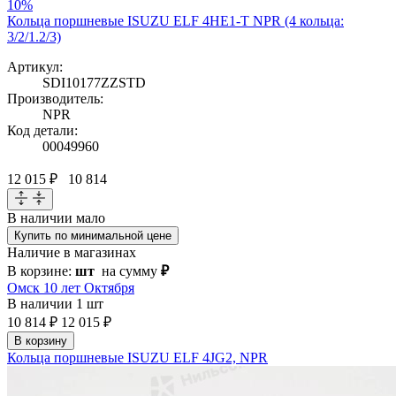
10%
Кольца поршневые ISUZU ELF 4HE1-T NPR (4 кольца:
3/2/1.2/3)
Артикул:
SDI10177ZZSTD
Производитель:
NPR
Код детали:
00049960
12 015 ₽
10 814
В наличии
мало
Купить по минимальной цене
Наличие в магазинах
В корзине:
шт
на сумму
₽
Омск 10 лет Октября
В наличии
1 шт
10 814 ₽
12 015 ₽
В корзину
Кольца поршневые ISUZU ELF 4JG2, NPR